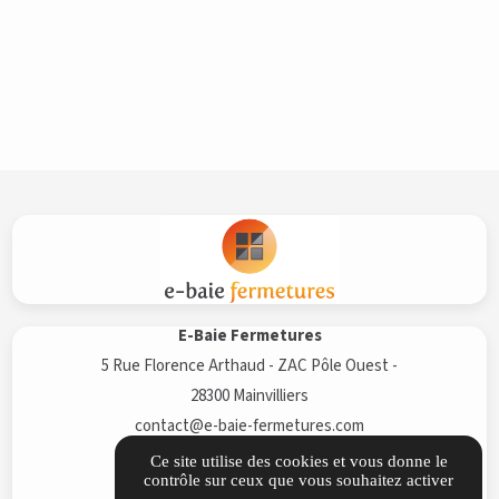
E-Baie Fermetures
5 Rue Florence Arthaud - ZAC Pôle Ouest -
28300 Mainvilliers
contact@e-baie-fermetures.com
02 44 10 02 56
Ce site utilise des cookies et vous donne le
contrôle sur ceux que vous souhaitez activer
ITINÉRAIRE